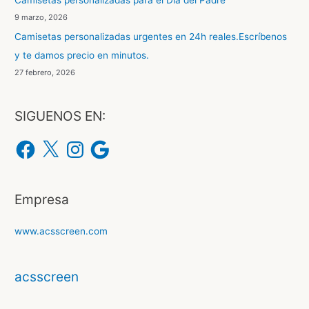
Camisetas personalizadas para el Dia del Padre
p
9 marzo, 2026
o
Camisetas personalizadas urgentes en 24h reales.Escríbenos
r
y te damos precio en minutos.
:
27 febrero, 2026
SIGUENOS EN:
F
X
I
G
a
n
o
c
s
o
e
t
g
b
a
l
o
g
e
o
r
Empresa
k
a
m
www.acsscreen.com
acsscreen