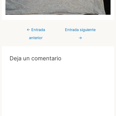
Navegación
←
Entrada
Entrada siguiente
de
anterior
→
entradas
Deja un comentario