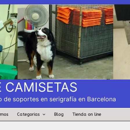
 CAMISETAS
 de soportes en serigrafía en Barcelona
amos
Categorias
Blog
Tienda on line