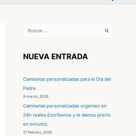
B
u
s
c
NUEVA ENTRADA
a
r
Camisetas personalizadas para el Dia del
p
Padre
o
9 marzo, 2026
r
Camisetas personalizadas urgentes en
:
24h reales.Escríbenos y te damos precio
en minutos.
27 febrero, 2026