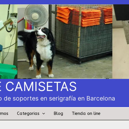
 CAMISETAS
 de soportes en serigrafía en Barcelona
amos
Categorias
Blog
Tienda on line