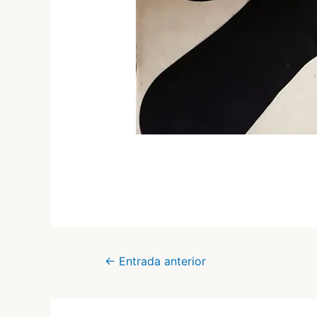
Navegación
←
Entrada anterior
de
entradas