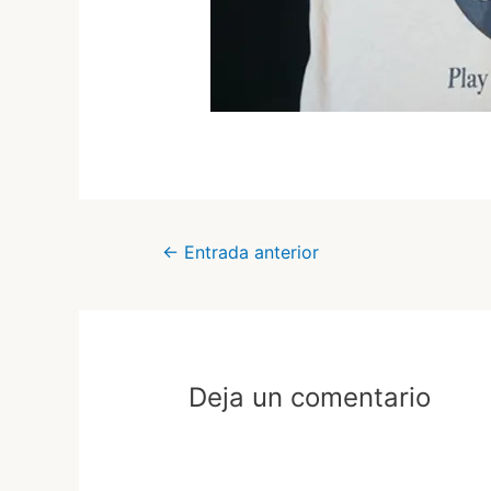
Navegación
←
Entrada anterior
de
entradas
Deja un comentario