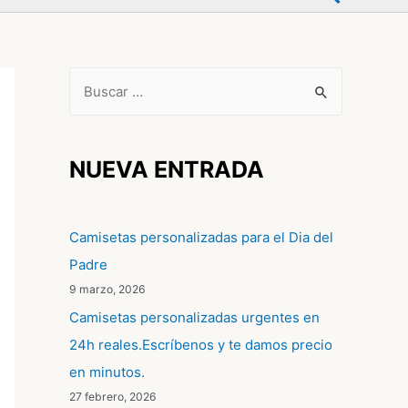
B
u
s
c
NUEVA ENTRADA
a
r
Camisetas personalizadas para el Dia del
p
Padre
o
9 marzo, 2026
r
Camisetas personalizadas urgentes en
:
24h reales.Escríbenos y te damos precio
en minutos.
27 febrero, 2026