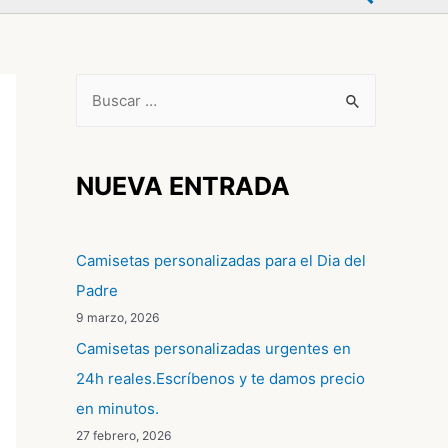
B
u
s
c
NUEVA ENTRADA
a
r
Camisetas personalizadas para el Dia del
p
Padre
o
9 marzo, 2026
r
Camisetas personalizadas urgentes en
:
24h reales.Escríbenos y te damos precio
en minutos.
27 febrero, 2026