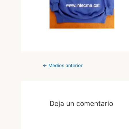
Navegación
←
Medios anterior
de
entradas
Deja un comentario