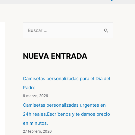
B
u
s
c
NUEVA ENTRADA
a
r
Camisetas personalizadas para el Dia del
p
Padre
o
9 marzo, 2026
r
Camisetas personalizadas urgentes en
:
24h reales.Escríbenos y te damos precio
en minutos.
27 febrero, 2026