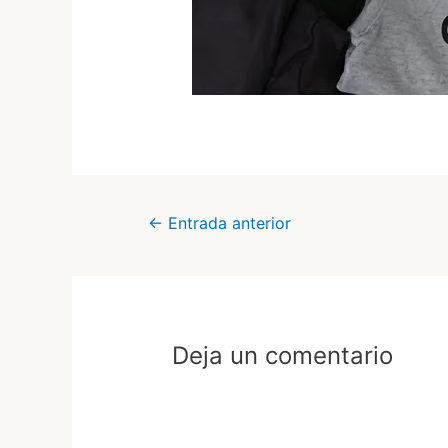
Navegación
←
Entrada anterior
de
entradas
Deja un comentario