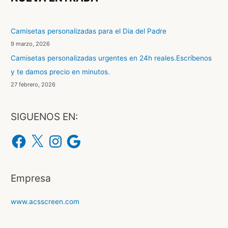
a
r
Camisetas personalizadas para el Dia del Padre
p
9 marzo, 2026
o
Camisetas personalizadas urgentes en 24h reales.Escríbenos
r
y te damos precio en minutos.
:
27 febrero, 2026
SIGUENOS EN:
F
X
I
G
a
n
o
c
s
o
e
t
g
b
a
l
o
g
e
o
r
Empresa
k
a
m
www.acsscreen.com