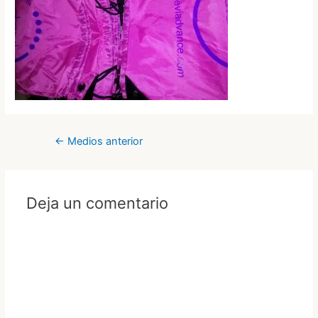
Navegación
←
Medios anterior
de
entradas
Deja un comentario