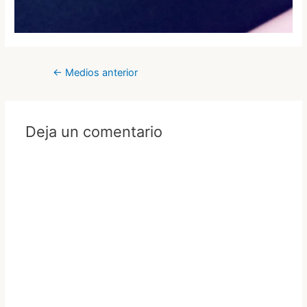
Navegación
←
Medios anterior
de
entradas
Deja un comentario