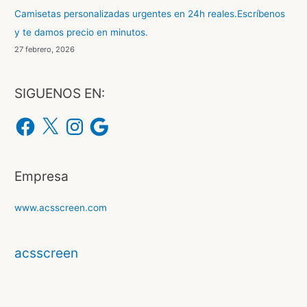
o
Camisetas personalizadas urgentes en 24h reales.Escríbenos
r
y te damos precio en minutos.
:
27 febrero, 2026
SIGUENOS EN:
F
X
I
G
a
n
o
c
s
o
e
t
g
b
a
l
o
g
e
o
r
Empresa
k
a
m
www.acsscreen.com
acsscreen