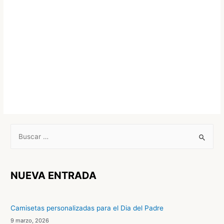
B
u
s
c
NUEVA ENTRADA
a
r
Camisetas personalizadas para el Dia del Padre
p
9 marzo, 2026