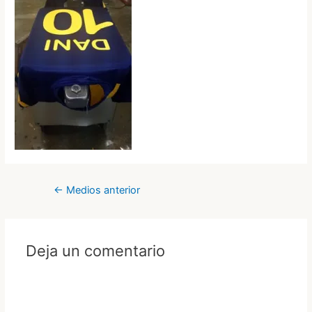
Navegación
←
Medios anterior
de
entradas
Deja un comentario