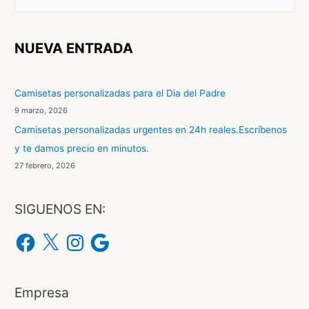
u
s
c
NUEVA ENTRADA
a
r
Camisetas personalizadas para el Dia del Padre
p
9 marzo, 2026
o
Camisetas personalizadas urgentes en 24h reales.Escríbenos
r
y te damos precio en minutos.
:
27 febrero, 2026
SIGUENOS EN:
F
X
I
G
a
n
o
c
s
o
e
t
g
b
a
l
o
g
e
o
r
Empresa
k
a
m