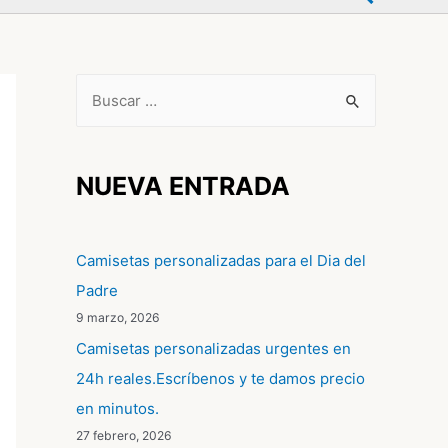
B
u
s
c
NUEVA ENTRADA
a
r
Camisetas personalizadas para el Dia del
p
Padre
o
9 marzo, 2026
r
Camisetas personalizadas urgentes en
:
24h reales.Escríbenos y te damos precio
en minutos.
27 febrero, 2026