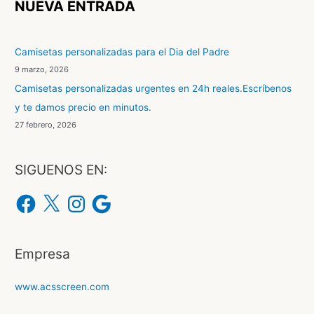
NUEVA ENTRADA
a
r
Camisetas personalizadas para el Dia del Padre
p
9 marzo, 2026
o
Camisetas personalizadas urgentes en 24h reales.Escríbenos
r
y te damos precio en minutos.
:
27 febrero, 2026
SIGUENOS EN:
F
X
I
G
a
n
o
c
s
o
e
t
g
b
a
l
o
g
e
o
r
Empresa
k
a
m
www.acsscreen.com