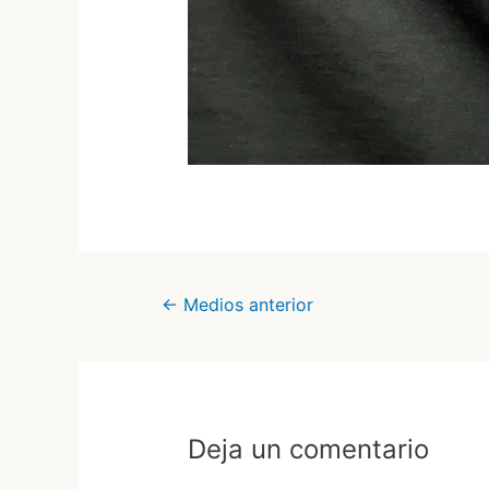
Navegación
←
Medios anterior
de
entradas
Deja un comentario