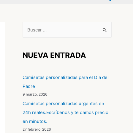
B
u
s
c
NUEVA ENTRADA
a
r
Camisetas personalizadas para el Dia del
p
Padre
o
9 marzo, 2026
r
Camisetas personalizadas urgentes en
:
24h reales.Escríbenos y te damos precio
en minutos.
27 febrero, 2026