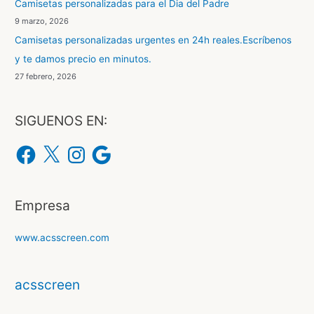
Camisetas personalizadas para el Dia del Padre
p
9 marzo, 2026
o
Camisetas personalizadas urgentes en 24h reales.Escríbenos
r
y te damos precio en minutos.
:
27 febrero, 2026
SIGUENOS EN:
F
X
I
G
a
n
o
c
s
o
e
t
g
b
a
l
o
g
e
o
r
Empresa
k
a
m
www.acsscreen.com
acsscreen