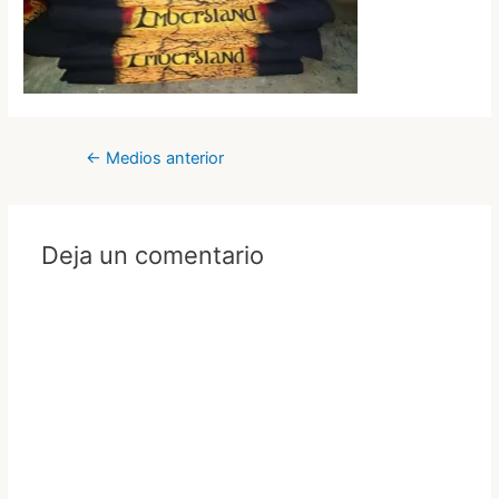
Navegación
←
Medios anterior
de
entradas
Deja un comentario