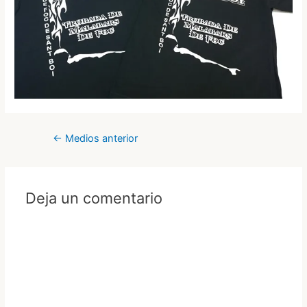
Navegación
←
Medios anterior
de
entradas
Deja un comentario