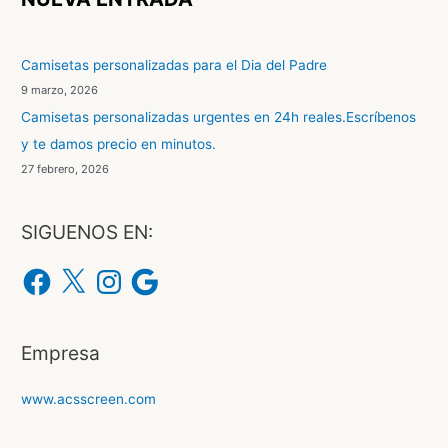
a
r
Camisetas personalizadas para el Dia del Padre
p
9 marzo, 2026
o
Camisetas personalizadas urgentes en 24h reales.Escríbenos
r
y te damos precio en minutos.
:
27 febrero, 2026
SIGUENOS EN:
F
X
I
G
a
n
o
c
s
o
e
t
g
b
a
l
o
g
e
o
r
Empresa
k
a
m
www.acsscreen.com