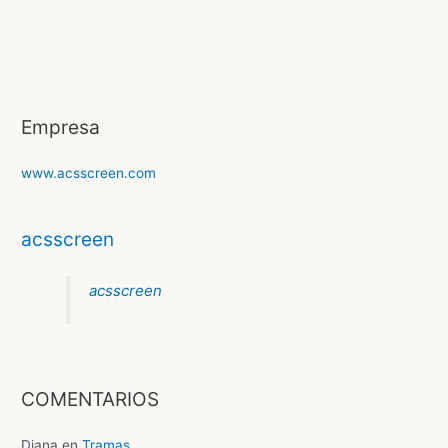
g
l
e
Empresa
www.acsscreen.com
acsscreen
acsscreen
COMENTARIOS
Diana
en
Tramas