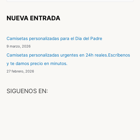
s
c
NUEVA ENTRADA
a
r
Camisetas personalizadas para el Dia del Padre
p
9 marzo, 2026
o
Camisetas personalizadas urgentes en 24h reales.Escríbenos
r
y te damos precio en minutos.
:
27 febrero, 2026
SIGUENOS EN:
F
a
c
e
b