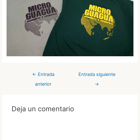
Navegación
←
Entrada
Entrada siguiente
de
anterior
→
entradas
Deja un comentario