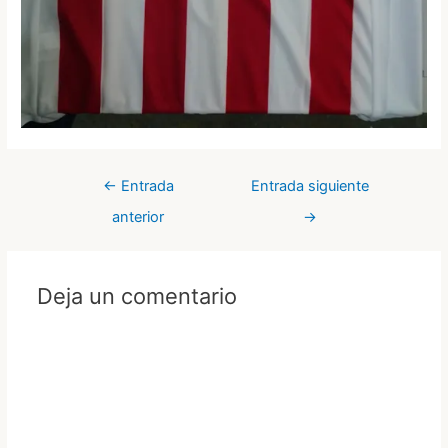
Navegación
←
Entrada
Entrada siguiente
de
anterior
→
entradas
Deja un comentario