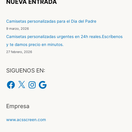
NUEVA ENTRADA
a
r
Camisetas personalizadas para el Dia del Padre
p
9 marzo, 2026
o
Camisetas personalizadas urgentes en 24h reales.Escríbenos
r
y te damos precio en minutos.
:
27 febrero, 2026
SIGUENOS EN:
F
X
I
G
a
n
o
c
s
o
e
t
g
b
a
l
o
g
e
o
r
Empresa
k
a
m
www.acsscreen.com