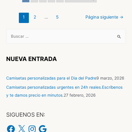
Paginación
1
2
…
5
Página siguiente
→
de
entradas
B
u
s
c
NUEVA ENTRADA
a
r
Camisetas personalizadas para el Dia del Padre
9 marzo, 2026
p
Camisetas personalizadas urgentes en 24h reales.Escríbenos
o
y te damos precio en minutos.
27 febrero, 2026
r
:
SIGUENOS EN:
F
X
I
G
a
n
o