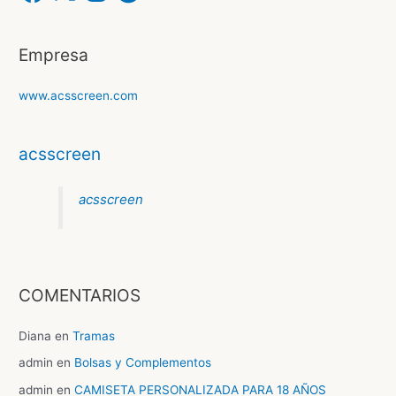
c
s
o
e
t
g
b
a
l
o
g
e
o
r
Empresa
k
a
m
www.acsscreen.com
acsscreen
acsscreen
COMENTARIOS
Diana
en
Tramas
admin
en
Bolsas y Complementos
admin
en
CAMISETA PERSONALIZADA PARA 18 AÑOS