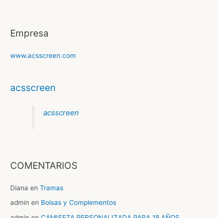
e
Empresa
www.acsscreen.com
acsscreen
acsscreen
COMENTARIOS
Diana
en
Tramas
admin
en
Bolsas y Complementos
admin
en
CAMISETA PERSONALIZADA PARA 18 AÑOS