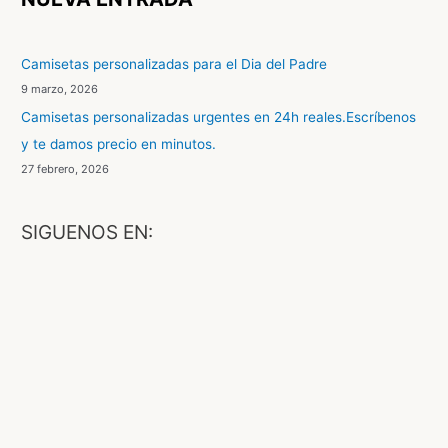
a
r
Camisetas personalizadas para el Dia del Padre
p
9 marzo, 2026
o
Camisetas personalizadas urgentes en 24h reales.Escríbenos
r
y te damos precio en minutos.
:
27 febrero, 2026
SIGUENOS EN:
F
a
c
e
b
o
o
X