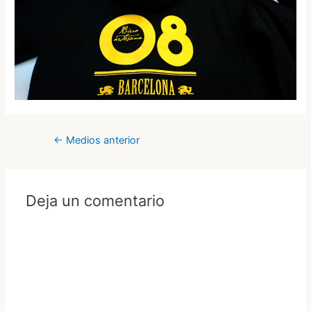
Navegación
←
Medios anterior
de
entradas
Deja un comentario