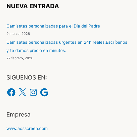
c
NUEVA ENTRADA
a
r
Camisetas personalizadas para el Dia del Padre
p
9 marzo, 2026
o
Camisetas personalizadas urgentes en 24h reales.Escríbenos
r
y te damos precio en minutos.
:
27 febrero, 2026
SIGUENOS EN:
F
X
I
G
a
n
o
c
s
o
e
t
g
b
a
l
o
g
e
o
r
Empresa
k
a
m
www.acsscreen.com