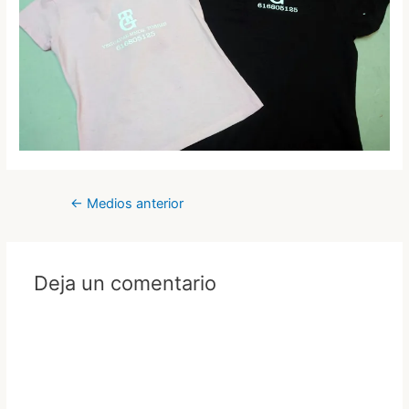
Navegación
←
Medios anterior
de
entradas
Deja un comentario