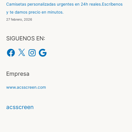
Camisetas personalizadas urgentes en 24h reales.Escríbenos
r
y te damos precio en minutos.
:
27 febrero, 2026
SIGUENOS EN:
F
X
I
G
a
n
o
c
s
o
e
t
g
b
a
l
o
g
e
o
r
Empresa
k
a
m
www.acsscreen.com
acsscreen