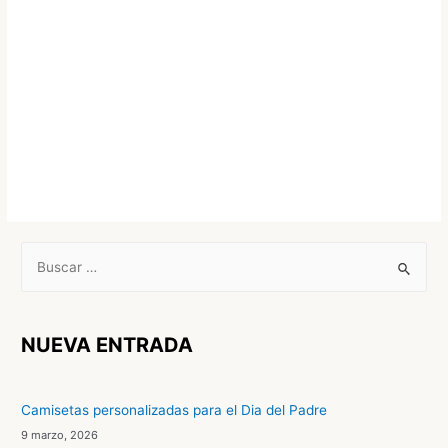
B
u
s
c
NUEVA ENTRADA
a
r
Camisetas personalizadas para el Dia del Padre
p
9 marzo, 2026
o