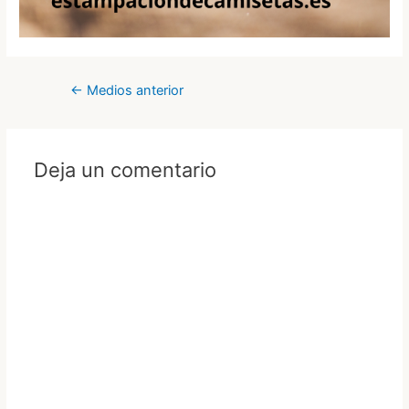
Navegación
←
Medios anterior
de
entradas
Deja un comentario