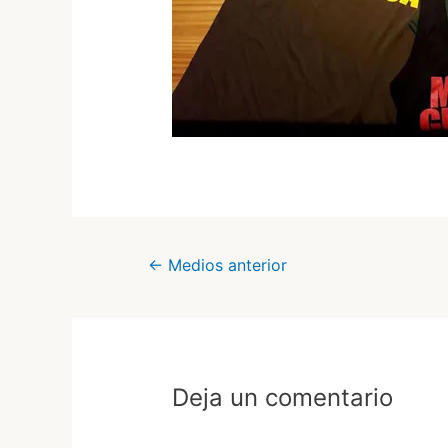
Navegación
←
Medios anterior
de
entradas
Deja un comentario