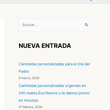
B
u
s
c
NUEVA ENTRADA
a
r
Camisetas personalizadas para el Dia del
p
Padre
o
9 marzo, 2026
r
Camisetas personalizadas urgentes en
:
24h reales.Escríbenos y te damos precio
en minutos.
27 febrero, 2026