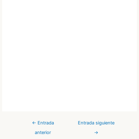
←
Entrada
Entrada siguiente
anterior
→