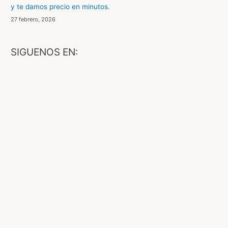
y te damos precio en minutos.
:
27 febrero, 2026
SIGUENOS EN:
F
a
c
e
b
o
o
X
k