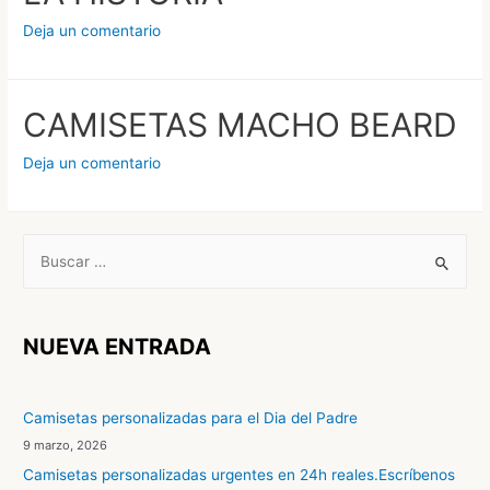
Deja un comentario
CAMISETAS MACHO BEARD
Deja un comentario
B
u
s
c
NUEVA ENTRADA
a
r
Camisetas personalizadas para el Dia del Padre
p
9 marzo, 2026
o
Camisetas personalizadas urgentes en 24h reales.Escríbenos
r