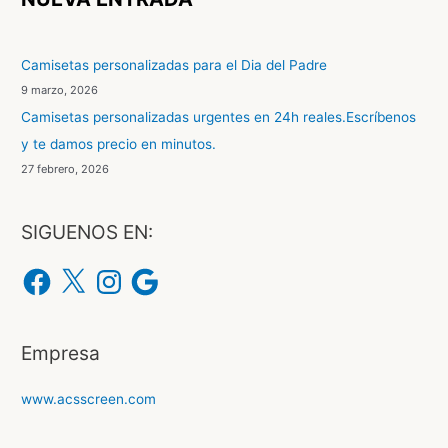
a
r
Camisetas personalizadas para el Dia del Padre
p
9 marzo, 2026
o
Camisetas personalizadas urgentes en 24h reales.Escríbenos
r
y te damos precio en minutos.
:
27 febrero, 2026
SIGUENOS EN:
F
X
I
G
a
n
o
c
s
o
e
t
g
b
a
l
o
g
e
o
r
Empresa
k
a
m
www.acsscreen.com