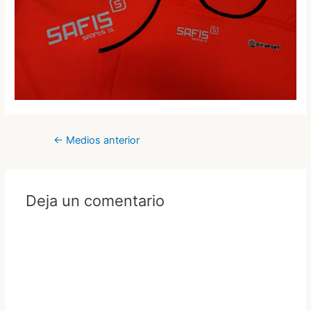
Navegación
←
Medios anterior
de
entradas
Deja un comentario