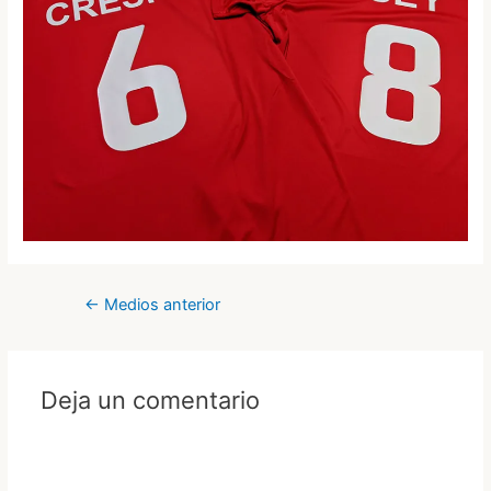
Navegación
←
Medios anterior
de
entradas
Deja un comentario