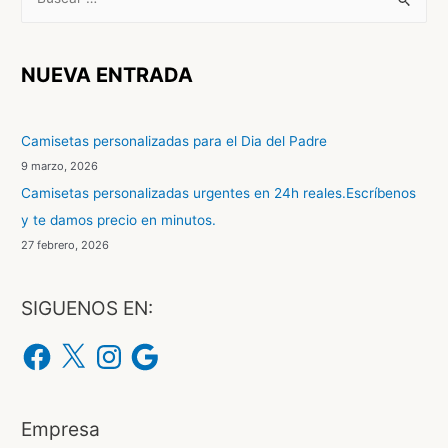
u
s
c
NUEVA ENTRADA
a
r
Camisetas personalizadas para el Dia del Padre
p
9 marzo, 2026
o
Camisetas personalizadas urgentes en 24h reales.Escríbenos
r
y te damos precio en minutos.
:
27 febrero, 2026
SIGUENOS EN:
F
X
I
G
a
n
o
c
s
o
e
t
g
b
a
l
o
g
e
o
r
Empresa
k
a