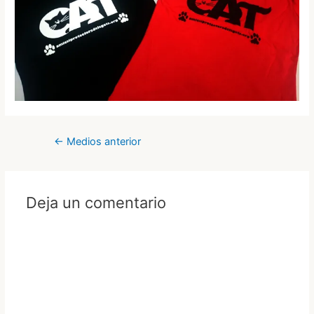
Navegación
←
Medios anterior
de
entradas
Deja un comentario