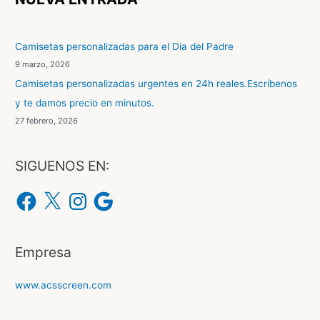
a
r
Camisetas personalizadas para el Dia del Padre
p
9 marzo, 2026
o
Camisetas personalizadas urgentes en 24h reales.Escríbenos
r
y te damos precio en minutos.
:
27 febrero, 2026
SIGUENOS EN:
F
X
I
G
a
n
o
c
s
o
e
t
g
b
a
l
o
g
e
o
r
Empresa
k
a
m
www.acsscreen.com