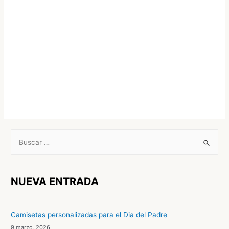
B
u
s
c
NUEVA ENTRADA
a
r
Camisetas personalizadas para el Dia del Padre
p
9 marzo, 2026