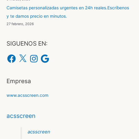
o
Camisetas personalizadas urgentes en 24h reales.Escríbenos
r
y te damos precio en minutos.
:
27 febrero, 2026
SIGUENOS EN:
F
X
I
G
a
n
o
c
s
o
e
t
g
b
a
l
o
g
e
o
r
Empresa
k
a
m
www.acsscreen.com
acsscreen
acsscreen