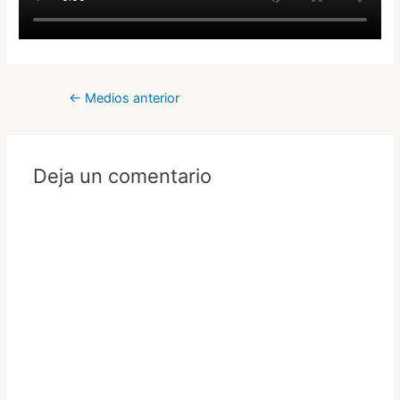
Navegación
←
Medios anterior
de
entradas
Deja un comentario