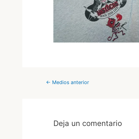
Navegación
←
Medios anterior
de
entradas
Deja un comentario