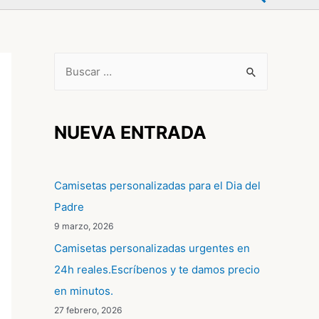
B
u
s
c
NUEVA ENTRADA
a
r
Camisetas personalizadas para el Dia del
p
Padre
o
9 marzo, 2026
r
Camisetas personalizadas urgentes en
:
24h reales.Escríbenos y te damos precio
en minutos.
27 febrero, 2026