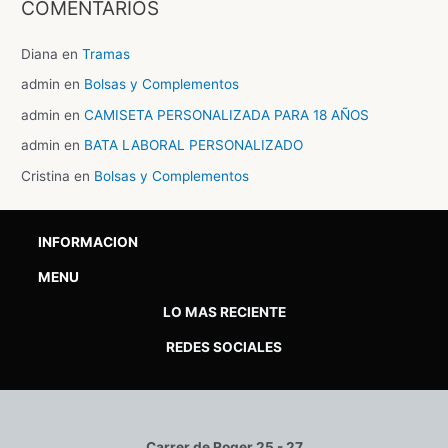
COMENTARIOS
Diana
en
Tramas
admin
en
Bolsas y Complementos
admin
en
CAMISETA PERSONALIZADA PARA 18 AÑOS
admin
en
BATA LABORAL PERSONALIZADO
Cristina
en
Bolsas y Complementos
INFORMACION
MENU
LO MAS RECIENTE
REDES SOCIALES
Carrer de Roger 25 - 27