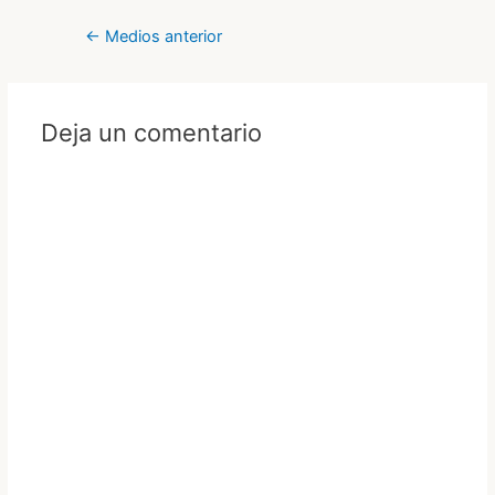
Navegación
←
Medios anterior
de
entradas
Deja un comentario