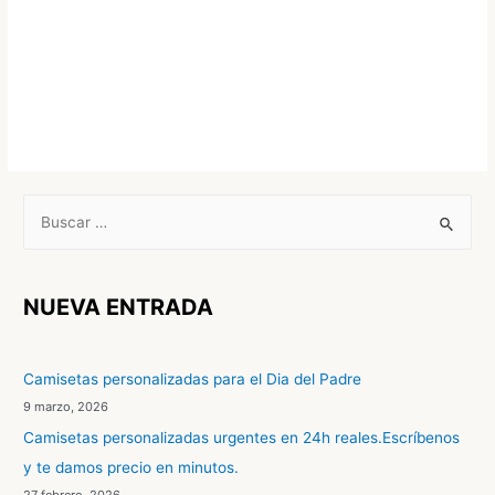
B
u
s
c
NUEVA ENTRADA
a
r
Camisetas personalizadas para el Dia del Padre
p
9 marzo, 2026
o
Camisetas personalizadas urgentes en 24h reales.Escríbenos
r
y te damos precio en minutos.
:
27 febrero, 2026