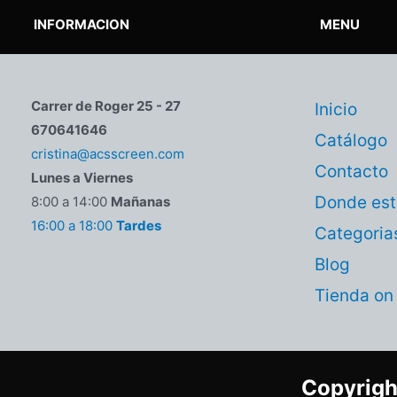
INFORMACION
MENU
Carrer de Roger 25 - 27
Inicio
670641646
Catálogo
cristina@acsscreen.com
Contacto
Lunes a Viernes
Donde es
8:00 a 14:00
Mañanas
16:00 a 18:00
Tardes
Categoria
Blog
Tienda on 
Copyrig