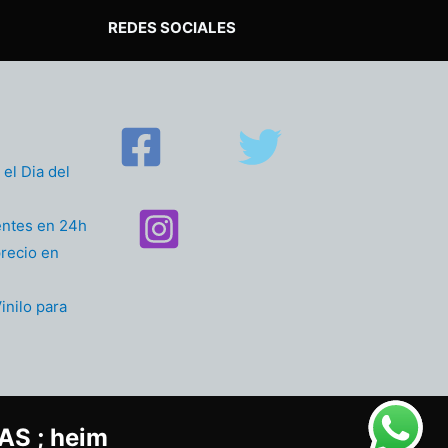
REDES SOCIALES
el Dia del
entes en 24h
recio en
inilo para
S ; heim