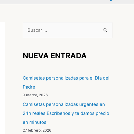
B
u
s
c
NUEVA ENTRADA
a
r
Camisetas personalizadas para el Dia del
p
Padre
o
9 marzo, 2026
r
Camisetas personalizadas urgentes en
:
24h reales.Escríbenos y te damos precio
en minutos.
27 febrero, 2026