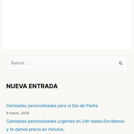
B
u
s
c
NUEVA ENTRADA
a
r
Camisetas personalizadas para el Dia del Padre
p
9 marzo, 2026
o
Camisetas personalizadas urgentes en 24h reales.Escríbenos
r
y te damos precio en minutos.
: