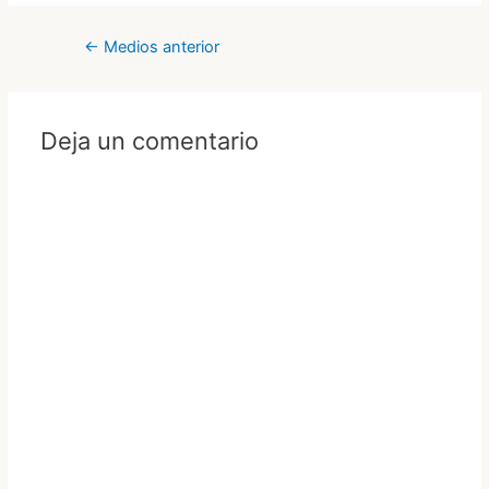
Navegación
←
Medios anterior
de
entradas
Deja un comentario