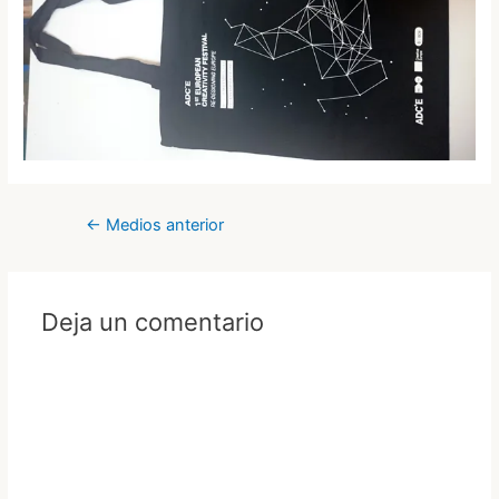
Navegación
←
Medios anterior
de
entradas
Deja un comentario