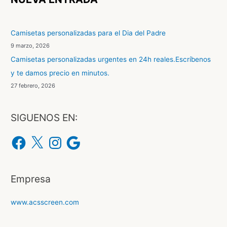
a
r
Camisetas personalizadas para el Dia del Padre
p
9 marzo, 2026
o
Camisetas personalizadas urgentes en 24h reales.Escríbenos
r
y te damos precio en minutos.
:
27 febrero, 2026
SIGUENOS EN:
F
X
I
G
a
n
o
c
s
o
e
t
g
b
a
l
o
g
e
o
r
Empresa
k
a
m
www.acsscreen.com